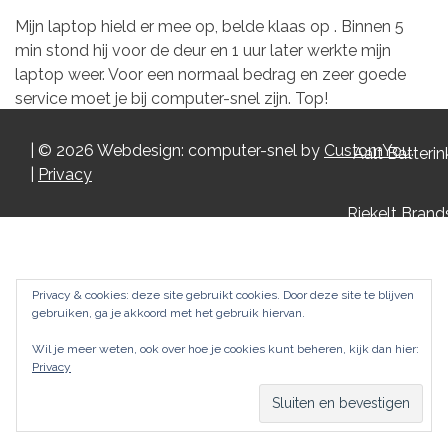
Mijn laptop hield er mee op, belde klaas op . Binnen 5
min stond hij voor de deur en 1 uur later werkte mijn
laptop weer. Voor een normaal bedrag en zeer goede
service moet je bij computer-snel zijn. Top!
Bericht
|
© 2026 Webdesign: computer-snel by
CustomYou
.
Aalt Batterin
|
Privacy
navigatie
Riekelt Brand
Privacy & cookies: deze site gebruikt cookies. Door deze site te blijven
gebruiken, ga je akkoord met het gebruik hiervan.
Wil je meer weten, ook over hoe je cookies kunt beheren, kijk dan hier:
Privacy