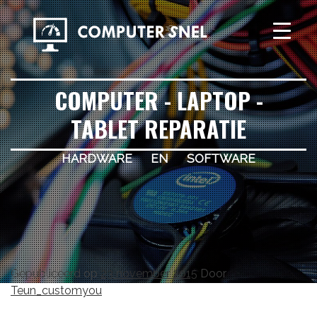
COMPUTER - LAPTOP -
TABLET REPARATIE
hardware en software
Gepubliceerd op
23 november 2015
Door
Teun_customyou